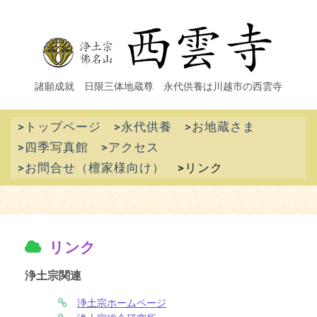
諸願成就 日限三体地蔵尊 永代供養は川越市の西雲寺
西雲寺【公式サ
永代供養は川越市の西雲寺まで
トップページ
永代供養
お地蔵さま
四季写真館
アクセス
イト】
お問合せ（檀家様向け）
リンク
リンク
浄土宗関連
浄土宗ホームページ